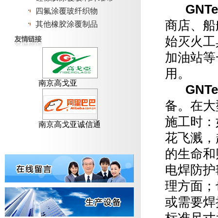
GNTe
四氟涂覆玻纤织物
商店、船
其他橡胶涂覆制品
始灭火工
加油站等
用。
南京高戈亚
GNTe
备。在大
施工时：
南京高戈亚诚信通
花飞溅，
的生命和
电焊防护
理方面；
或需要焊