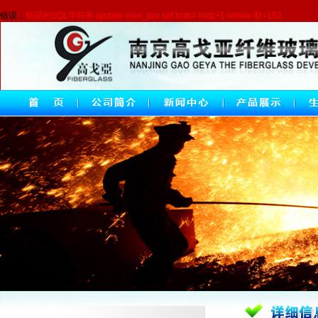
错误：
错误的SQL字符串 update user_pro set hots= hots+1 where ID=152