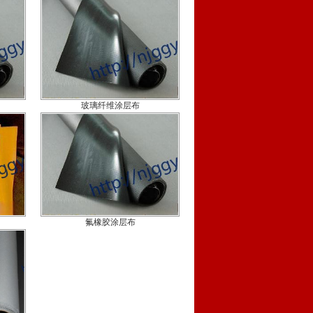
玻璃纤维涂层布
氟橡胶涂层布