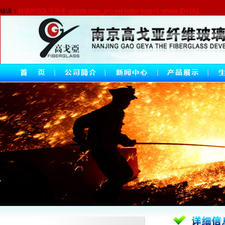
错误：
错误的SQL字符串 update user_pro set hots= hots+1 where ID=161