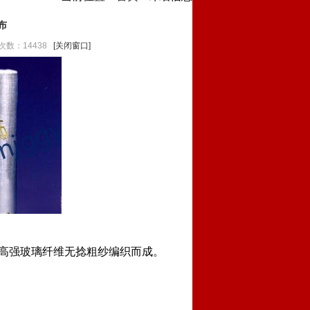
布
次数：14438
[关闭窗口]
和高强玻璃纤维无捻粗纱编织而成。