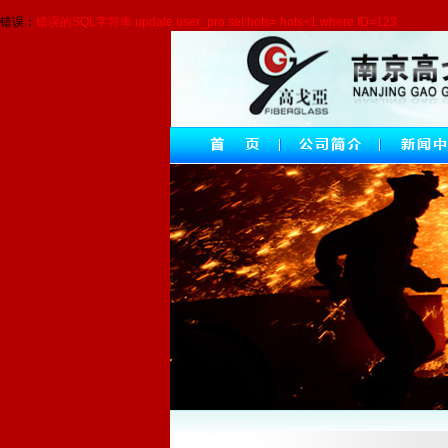
错误：
错误的SQL字符串 update user_pro set hots= hots+1 where ID=123