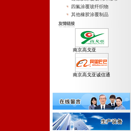
四氟涂覆玻纤织物
其他橡胶涂覆制品
南京高戈亚
南京高戈亚诚信通